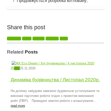
Продовжується розробка котловану;
Share this post
Facebook
Twitter
LinkedIn
Google +
Email
Related
Posts
25
Лис
25.11.2020
Динаміка будівництва / Листопад 2020р.
На ділянку забудови завезено будівельне устаткування та
виконані підготовчі роботи згідно з проектом виконання
робіт (ПВР). Проведені земліні роботи з влаштування...
read more