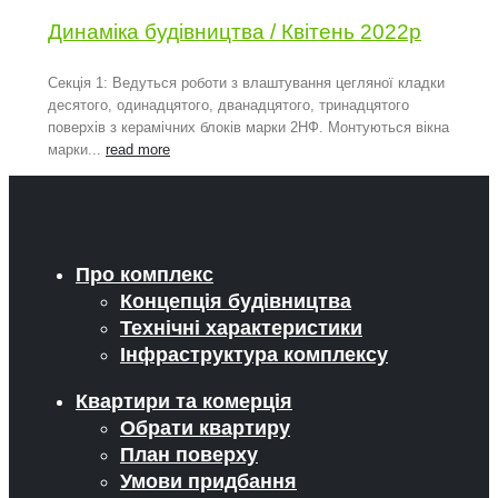
Динаміка будівництва / Квітень 2022р
Секція 1: Ведуться роботи з влаштування цегляної кладки
десятого, одинадцятого, дванадцятого, тринадцятого
поверхів з керамічних блоків марки 2НФ. Монтуються вікна
марки...
read more
Про комплекс
Концепція будівництва
Технічні характеристики
Інфраструктура комплексу
Квартири та комерція
Обрати квартиру
План поверху
Умови придбання