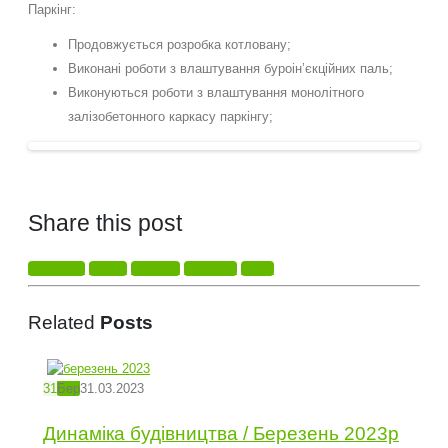
Паркінг:
Продовжується розробка котловану;
Виконані роботи з влаштування буроін’єкційних паль;
Виконуються роботи з влаштування монолітного
залізобетонного каркасу паркінгу;
Share this post
Facebook
Twitter
LinkedIn
Google +
Email
Related
Posts
31
Бер
31.03.2023
Динаміка будівництва / Березень 2023р