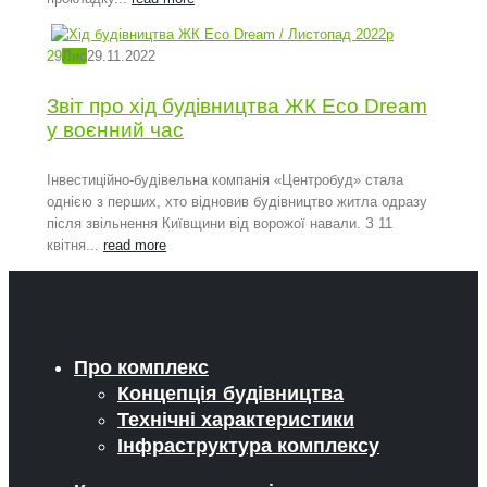
29
Лис
29.11.2022
Звіт про хід будівництва ЖК Eco Dream
у воєнний час
Інвестиційно-будівельна компанія «Центробуд» стала
однією з перших, хто відновив будівництво житла одразу
після звільнення Київщини від ворожої навали. З 11
квітня...
read more
Про комплекс
Концепція будівництва
Технічні характеристики
Інфраструктура комплексу