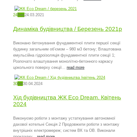
24
Бер
24.03.2021
Динаміка будівництва / Березень 2021р
Виконано бетонування фундаментної плити першої секції
будинку загальним об’ємом – 980 м3 бетону; Влаштована
емульсійна гідроізоляція фундаментної плити секції 1;
Розпочато влаштування монолітно-бетонного каркасу
цокольного поверху секції...
read more
30
Кві
30.04.2024
Хід будівництва ЖК Eco Dream. Квітень
2024
Виконуємо роботи з монтажу устаткування автономної
дахової котельні Секція 2 Продовжили роботи з монтажу
внутрішніх електромереж; систем ВК та ОВ. Виконали
прокладку...
read more