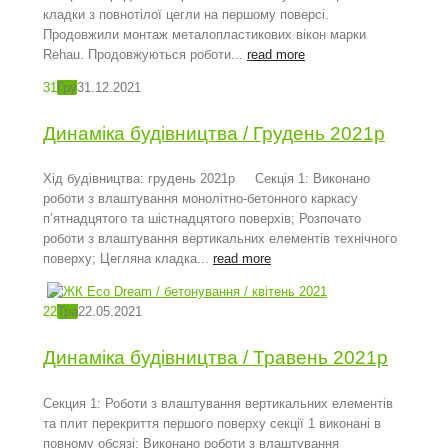
кладки з повнотілої цегли на першому поверсі.
Продовжили монтаж металопластикових вікон марки
Rehau. Продовжуються роботи...
read more
31
Гру
31.12.2021
Динаміка будівництва / Грудень 2021р
Хід будівництва: грудень 2021р Секція 1: Виконано
роботи з влаштування монолітно-бетонного каркасу
п’ятнадцятого та шістнадцятого поверхів; Розпочато
роботи з влаштування вертикальних елементів технічного
поверху; Цегляна кладка...
read more
22
Тра
22.05.2021
Динаміка будівництва / Травень 2021р
Секция 1: Роботи з влаштування вертикальних елементів
та плит перекриття першого поверху секції 1 виконані в
повному обсязі; Виконано роботи з влаштування